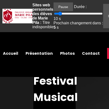
Sites web
Durée :
Pause
personnels
des élèves
de Marie
10
s
Pila :
Titre
Prochain changement dans :
indisponible
5
s