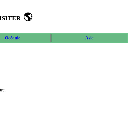
isiter 🌎
Océanie
Asie
tre.