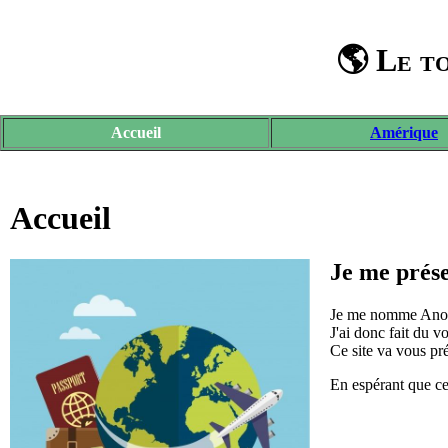
🌎 Le to
Accueil
Amérique
Accueil
Je me prés
Je me nomme Anouk
J'ai donc fait du v
Ce site va vous pré
En espérant que c