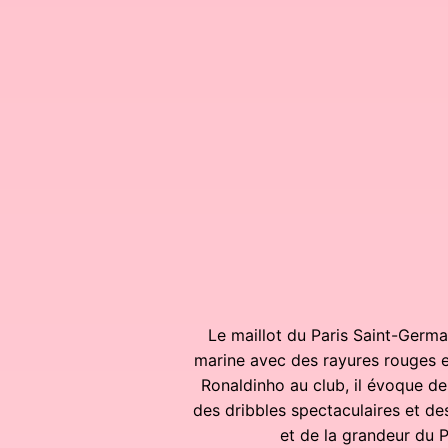
Le maillot du Paris Saint-Germ
marine avec des rayures rouges et
Ronaldinho au club, il évoque d
des dribbles spectaculaires et de
et de la grandeur du P