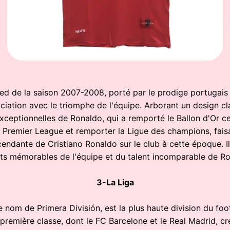
ed de la saison 2007-2008, porté par le prodige portugais
ation avec le triomphe de l'équipe. Arborant un design clas
eptionnelles de Ronaldo, qui a remporté le Ballon d'Or ce
 Premier League et remporter la Ligue des champions, fais
scendante de Cristiano Ronaldo sur le club à cette époque. I
its mémorables de l'équipe et du talent incomparable de Ro
3-La Liga
 nom de Primera División, est la plus haute division du foo
première classe, dont le FC Barcelone et le Real Madrid, cr