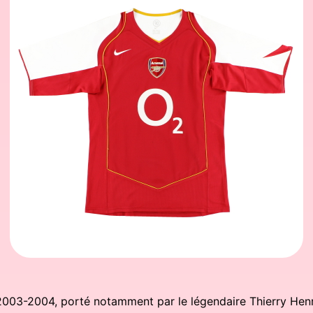
n 2003-2004, porté notamment par le légendaire Thierry He