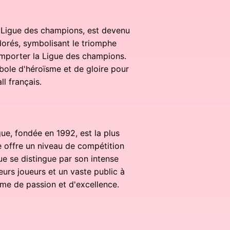
a Ligue des champions, est devenu
dorés, symbolisant le triomphe
emporter la Ligue des champions.
bole d'héroïsme et de gloire pour
l français.
ue, fondée en 1992, est la plus
e offre un niveau de compétition
ue se distingue par son intense
eurs joueurs et un vaste public à
me de passion et d'excellence.