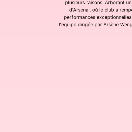
plusieurs raisons. Arborant un
d'Arsenal, où le club a remp
performances exceptionnelles d
l'équipe dirigée par Arsène Wenge