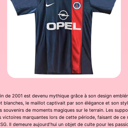
ain de 2001 est devenu mythique grâce à son design emblé
 blanches, le maillot captivait par son élégance et son sty
es souvenirs de moments magiques sur le terrain. Les suppo
s victoires marquantes lors de cette période, faisant de ce 
SG. Il demeure aujourd'hui un objet de culte pour les passi