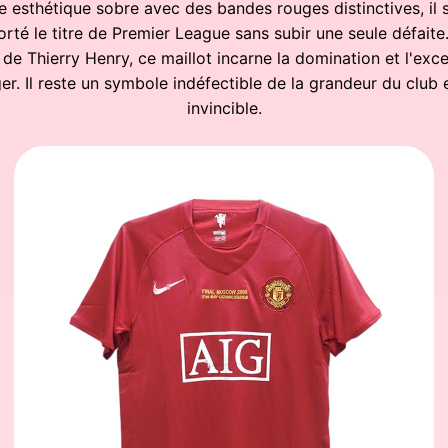
e esthétique sobre avec des bandes rouges distinctives, il 
orté le titre de Premier League sans subir une seule défait
e Thierry Henry, ce maillot incarne la domination et l'exce
r. Il reste un symbole indéfectible de la grandeur du club e
invincible.