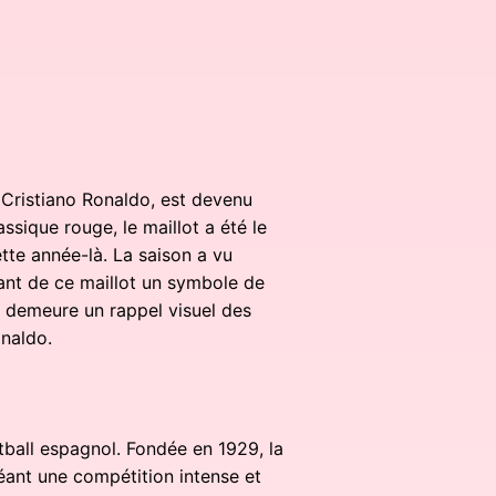
 Cristiano Ronaldo, est devenu
sique rouge, le maillot a été le
tte année-là. La saison a vu
ant de ce maillot un symbole de
l demeure un rappel visuel des
naldo.
tball espagnol. Fondée en 1929, la
éant une compétition intense et