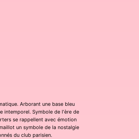
matique. Arborant une base bleu
le intemporel. Symbole de l'ère de
rters se rappellent avec émotion
maillot un symbole de la nostalgie
onnés du club parisien.