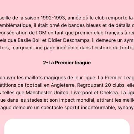
seille de la saison 1992-1993, année où le club remporte l
 emblématique, il était orné de bandes bleues et de détails 
 consécration de l'OM en tant que premier club français à r
tels que Basile Boli et Didier Deschamps, il demeure un sym
ters, marquant une page indélébile dans l'histoire du footbal
2-La Premier league
couvrir les maillots magiques de leur ligue: La Premier Leag
étitions de football en Angleterre. Regroupant 20 clubs, ell
telles que Manchester United, Liverpool et Chelsea. La lig
que dans les stades et son impact mondial, attirant les meill
League demeure un spectacle sportif incontournable, synony